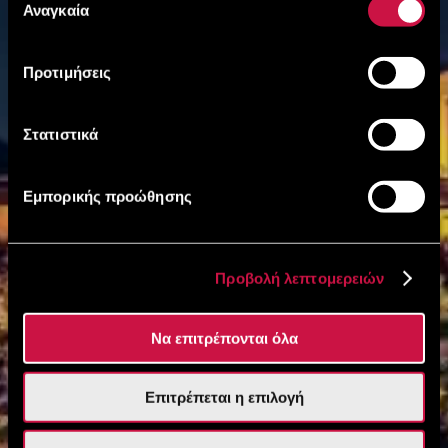
των υπηρεσιών τους.
Αναγκαία
συγκατάθεσης
Προτιμήσεις
Στατιστικά
Εμπορικής προώθησης
Προβολή λεπτομερειών
Να επιτρέπονται όλα
Επιτρέπεται η επιλογή