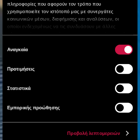
πληροφορίες που αφορούν τον τρόπο που
χρησιμοποιείτε τον ιστότοπό μας με συνεργάτες
κοινωνικών μέσων, διαφήμισης και αναλύσεων, οι
οποίοι ενδεχομένως να τις συνδυάσουν με άλλες
πληροφορίες που τους έχετε παραχωρήσει ή τις οποίες
έχουν συλλέξει σε σχέση με την από μέρους σας χρήση
Επιλογή
των υπηρεσιών τους.
Αναγκαία
συγκατάθεσης
Προτιμήσεις
Στατιστικά
Εμπορικής προώθησης
Προβολή λεπτομερειών