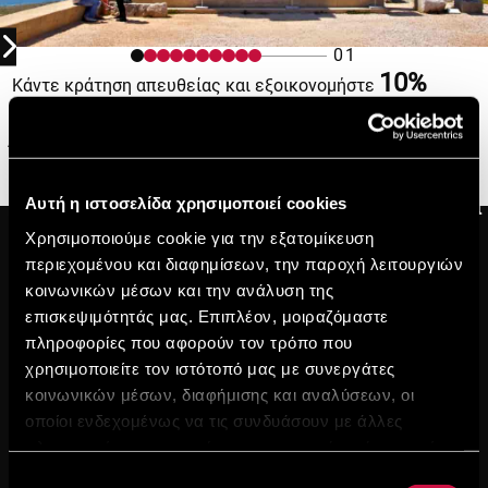
01
10%
Κάντε κράτηση απευθείας και εξοικονομήστε
Εγγραφείτε σήμερα, είναι εύκολο και δωρεάν
Αρχίστε να κερδίζετε έκπτωση με κάθε κράτηση που
κάνετε μέσω της επίσημης ιστοσελίδας μας!
ΕΓΓΡΑΦΕΊΤΕ ΤΏΡΑ ΔΩΡΕΆΝ!
Αυτή η ιστοσελίδα χρησιμοποιεί cookies
Χρησιμοποιούμε cookie για την εξατομίκευση
περιεχομένου και διαφημίσεων, την παροχή λειτουργιών
κοινωνικών μέσων και την ανάλυση της
επισκεψιμότητάς μας. Επιπλέον, μοιραζόμαστε
πληροφορίες που αφορούν τον τρόπο που
χρησιμοποιείτε τον ιστότοπό μας με συνεργάτες
κοινωνικών μέσων, διαφήμισης και αναλύσεων, οι
οποίοι ενδεχομένως να τις συνδυάσουν με άλλες
πληροφορίες που τους έχετε παραχωρήσει ή τις οποίες
έχουν συλλέξει σε σχέση με την από μέρους σας χρήση
Επιλογή